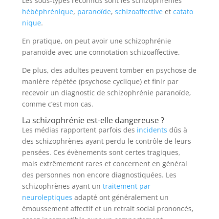
Les sous-types reconnus sont les schizophrénies
hébéphrénique
,
paranoïde
,
schizoaffective
et
catato
nique
.
En pratique, on peut avoir une schizophrénie
paranoïde avec une connotation schizoaffective.
De plus, des adultes peuvent tomber en psychose de
manière répétée (psychose cyclique) et finir par
recevoir un diagnostic de schizophrénie paranoïde,
comme c’est mon cas.
La schizophrénie est-elle dangereuse ?
Les médias rapportent parfois des
incidents
dûs à
des schizophrènes ayant perdu le contrôle de leurs
pensées. Ces évènements sont certes tragiques,
mais extrêmement rares et concernent en général
des personnes non encore diagnostiquées. Les
schizophrènes ayant un
traitement par
neuroleptiques
adapté ont généralement un
émoussement affectif et un retrait social prononcés,